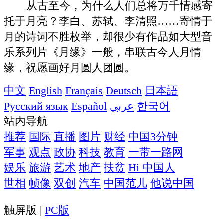
从古至今，为什么人们总将万千情感寄
托于月亮？李白、苏轼、李清照……寄情于
月的诗词不胜枚举，却很少有作品如大型音
乐系列片《月缘》一般，串联古今人月情
缘，祝愿画好月圆人团圆。
中文
English
Français
Deutsch
日本語
Русский язык
Español
عربي
한국어
站内导航
推荐
国际
直播
图片
财经
中国3分钟
军事
观点
政协
科技
教育
一带一路网
娱乐
旅游
艺术
地产
扶贫
Hi 中国人
世相
帧像
双创
汽车
中国范儿
他说中国
触屏版 |
PC版