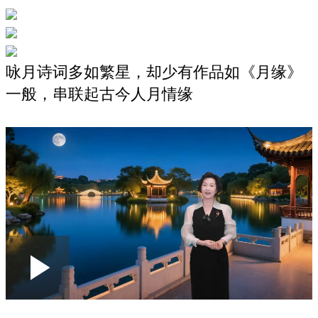
咏月诗词多如繁星，却少有作品如《月缘》
一般，串联起古今人月情缘
Loaded
:
Play
0:00
/
--:--
Play
Picture-
Mute
Fullscr
in-
Picture
3.32%
Video